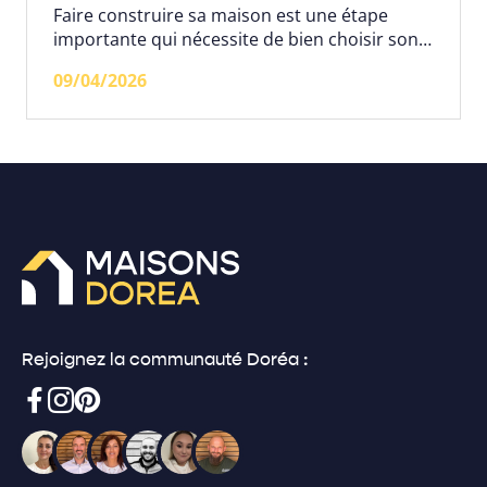
Faire construire sa maison est une étape
importante qui nécessite de bien choisir son
constructeur. Chez Maisons Doréa, nous
09/04/2026
accompagnons nos clients à chaque étape de
leur projet, de la conception à la livraison.
Grâce à notre expertise, à un suivi
personnalisé et à des garanties solides
comme le CCMI, nous permettons à chacun
de concrétiser sa maison sur mesure en toute
sérénité.
Rejoignez la communauté Doréa :