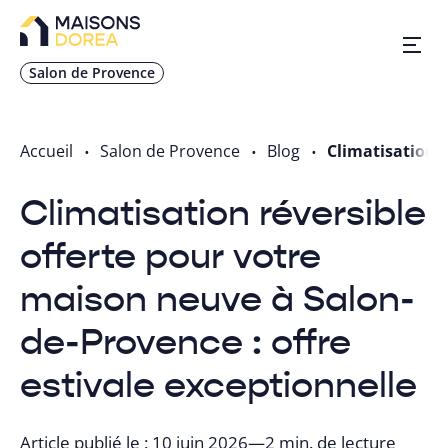
Salon de Provence
Nos inspirations
Accueil
Salon de Provence
Blog
Climatisation r
Nos réalisations
Climatisation réversible
offerte pour votre
Nos offres
maison neuve à Salon-
Trouver une agence
de-Provence : offre
estivale exceptionnelle
Contact
Article publié le : 10 juin 2026
—
2 min. de lecture