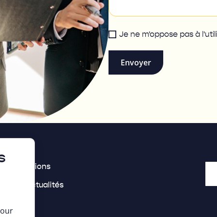
Je ne m'oppose pas à l'ut
Envoyer
s
s inspirations
s offres
ides & Actualités
propos
pour