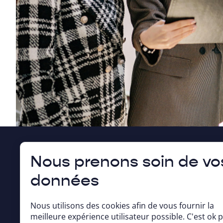
Nous prenons soin de vo
No
données
No
Gu
Nous utilisons des cookies afin de vous fournir la
À 
meilleure expérience utilisateur possible. C'est ok 
Rejoignez la communauté Doréa :