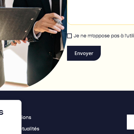
Je ne m'oppose pas à l'ut
Envoyer
s
s inspirations
s offres
ides & Actualités