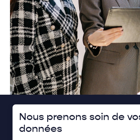
Nous prenons soin de vo
No
données
No
Gu