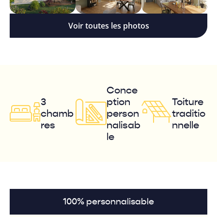
Voir toutes les photos
Conce
3
ption
Toiture
chamb
person
traditio
res
nalisab
nnelle
le
100% personnalisable