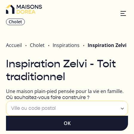
Cholet
Nos inspirations
Accueil
Cholet
Inspirations
Inspiration Zelvi
Nos réalisations
Inspiration Zelvi - Toit
traditionnel
Nos offres
Une maison plain-pied pensée pour la vie en famille.
Prendre RDV
Où souhaitez-vous faire construire ?
Ville ou code postal
+33 2 41 62 30 84
OK