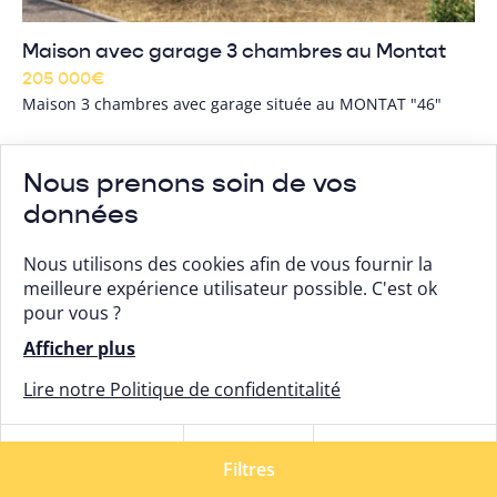
Maison avec garage 3 chambres au Montat
205 000
€
Maison 3 chambres avec garage située au MONTAT "46"
Nous prenons soin de vos
Maison + terrain
Le Montat
données
Nous utilisons des cookies afin de vous fournir la
meilleure expérience utilisateur possible. C'est ok
pour vous ?
Afficher plus
Lire notre Politique de confidentitalité
Tout
Tout
Paramétrer
refuser
Filtres
accepter