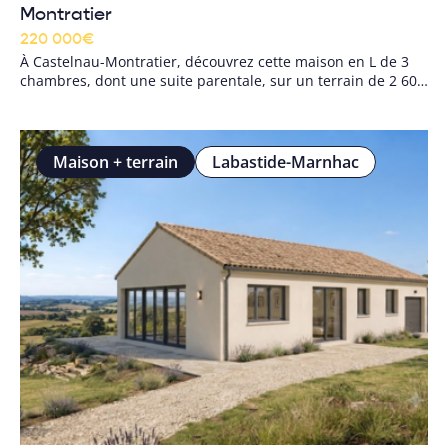
Montratier
220 000
€
À Castelnau-Montratier, découvrez cette maison en L de 3
chambres, dont une suite parentale, sur un terrain de 2 600
m². Un projet familial lumineux, au calme, proche des
écoles, du collège et des commerces.
Maison + terrain
Labastide-Marnhac