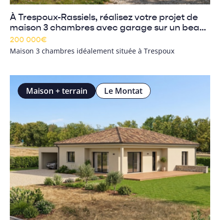
À Trespoux-Rassiels, réalisez votre projet de
maison 3 chambres avec garage sur un beau
terrain boisé de 830 m²
200 000
€
Maison 3 chambres idéalement située à Trespoux
Maison + terrain
Le Montat