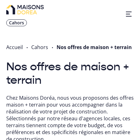
Cahors
Nos inspirations
Accueil
Cahors
Nos offres de maison + terrain
Nos réalisations
Nos offres de maison +
terrain
Nos offres
Chez Maisons Doréa, nous vous proposons des offres
Prendre RDV
maison + terrain pour vous accompagner dans la
réalisation de votre projet de construction.
05 64 73 16 70
Sélectionnés par notre réseau d'agences locales, ces
terrains tiennent compte de votre budget, de vos
préférences et des spécificités régionales en matière
de construction.