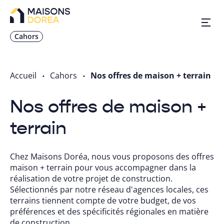
Cahors
Nos inspirations
Accueil
Cahors
Nos offres de maison + terrain
Nos réalisations
Nos offres de maison +
terrain
Nos offres
Chez Maisons Doréa, nous vous proposons des offres
Prendre RDV
maison + terrain pour vous accompagner dans la
réalisation de votre projet de construction.
05 64 73 16 70
Sélectionnés par notre réseau d'agences locales, ces
terrains tiennent compte de votre budget, de vos
préférences et des spécificités régionales en matière
de construction.