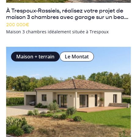
À Trespoux-Rassiels, réalisez votre projet de
maison 3 chambres avec garage sur un beau
terrain boisé de 830 m²
200 000
€
Maison 3 chambres idéalement située à Trespoux
Maison + terrain
Le Montat