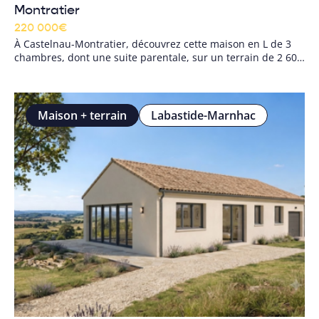
Montratier
220 000
€
À Castelnau-Montratier, découvrez cette maison en L de 3
chambres, dont une suite parentale, sur un terrain de 2 600
m². Un projet familial lumineux, au calme, proche des
écoles, du collège et des commerces.
Maison + terrain
Labastide-Marnhac