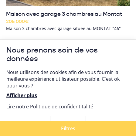
Maison avec garage 3 chambres au Montat
205 000
€
Maison 3 chambres avec garage située au MONTAT "46"
Nous prenons soin de vos
Maison + terrain
Le Montat
données
Nous utilisons des cookies afin de vous fournir la
meilleure expérience utilisateur possible. C'est ok
pour vous ?
Afficher plus
Lire notre Politique de confidentitalité
Tout
Tout
Paramétrer
refuser
Filtres
accepter